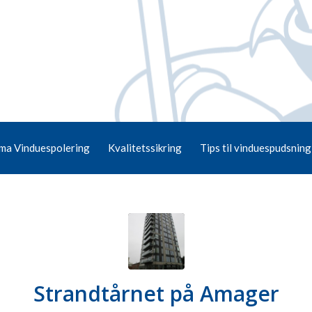
ma Vinduespolering
Kvalitetssikring
Tips til vinduespudsning
Strandtårnet på Amager