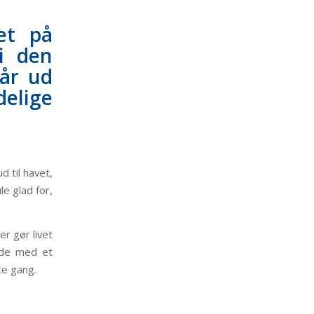
et på
i den
går ud
elige
d til havet,
e glad for,
.
r gør livet
ejde med et
te gang.