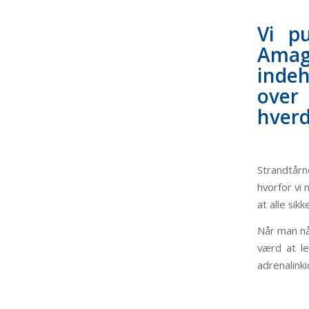
Vi p
Amag
indeh
over
hverd
Strandtårne
hvorfor vi
at alle sik
Når man nå
værd at le
adrenalink