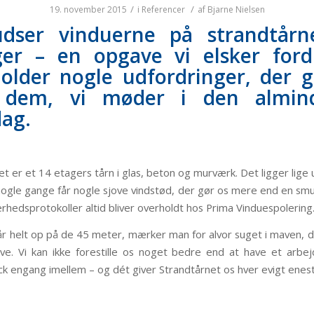
/
/
19. november 2015
i
Referencer
af
Bjarne Nielsen
udser vinduerne på strandtårn
er – en opgave vi elsker ford
older nogle udfordringer, der 
 dem, vi møder i den almind
ag.
t er et 14 etagers tårn i glas, beton og murværk. Det ligger lige u
 nogle gange får nogle sjove vindstød, der gør os mere end en smul
kerhedsprotokoller altid bliver overholdt hos Prima Vinduespolering
r helt op på de 45 meter, mærker man for alvor suget i maven, de
ve. Vi kan ikke forestille os noget bedre end at have et arb
ick engang imellem – og dét giver Strandtårnet os hver evigt enes