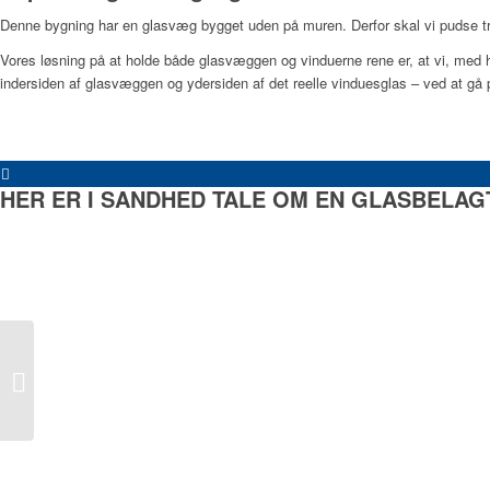
Denne bygning har en glasvæg bygget uden på muren. Derfor skal vi pudse tre
Vores løsning på at holde både glasvæggen og vinduerne rene er, at vi, med 
indersiden af glasvæggen og ydersiden af det reelle vinduesglas – ved at gå 
HER ER I SANDHED TALE OM EN GLASBELAGT
Oppe i højderne
indenfor