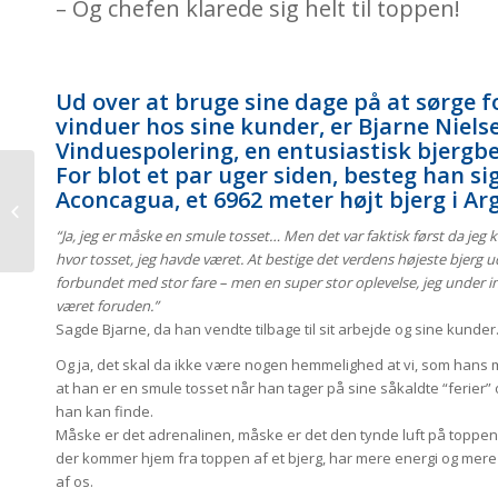
– Og chefen klarede sig helt til toppen!
Ud over at bruge sine dage på at sørge 
vinduer hos sine kunder, er Bjarne Nielse
Vinduespolering, en entusiastisk bjergbe
For blot et par uger siden, besteg han sig
Aconcagua, et 6962 meter højt bjerg i Arg
Strandtårnet på
Amager
“Ja, jeg er måske en smule tosset… Men det var faktisk først da jeg 
hvor tosset, jeg havde været. At bestige det verdens højeste bjerg 
forbundet med stor fare – men en super stor oplevelse, jeg under 
været foruden.”
Sagde Bjarne, da han vendte tilbage til sit arbejde og sine kunder
Og ja, det skal da ikke være nogen hemmelighed at vi, som hans
at han er en smule tosset når han tager på sine såkaldte “ferier” 
han kan finde.
Måske er det adrenalinen, måske er det den tynde luft på toppe
der kommer hjem fra toppen af et bjerg, har mere energi og mer
af os.