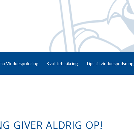
ma Vinduespolering
Kvalitetssikring
Tips til vinduespudsning
G GIVER ALDRIG OP!