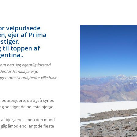
for velpudsede
n, ejer af Prima
stiger.
 til toppen af
entina..
kom ned, jeg egentlig forstod
udenfor Himalaya er jo
ingen omstændigheder ville have
.
 medarbejdere, da også synes
og bestiger de højeste bjerge,
n af bjergene – men den mand,
e gåpåmod end langt de fleste